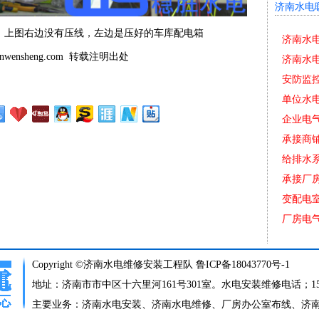
济南水电
，上图右边没有压线，左边是压好的车库配电箱
济南水
nwensheng.com 转载注明出处
济南水电
安防监
单位水
企业电
承接商铺
给排水
承接厂
变配电
厂房电
Copyright ©济南水电维修安装工程队
鲁ICP备18043770号-1
地址：济南市市中区十六里河161号301室。水电安装维修电话；15066
主要业务：
济南水电安装
、
济南水电维修
、
厂房办公室布线
、
济