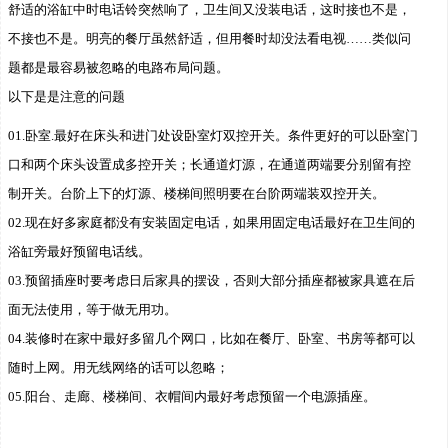
舒适的浴缸中时电话铃突然响了，卫生间又没装电话，这时接也不是，
不接也不是。明亮的餐厅虽然舒适，但用餐时却没法看电视……类似问
题都是最容易被忽略的电路布局问题。
以下是是注意的问题
01.卧室.最好在床头和进门处设卧室灯双控开关。条件更好的可以卧室门
口和两个床头设置成多控开关；长通道灯源，在通道两端要分别留有控
制开关。台阶上下的灯源、楼梯间照明要在台阶两端装双控开关。
02.现在好多家庭都没有安装固定电话，如果用固定电话最好在卫生间的
浴缸旁最好预留电话线。
03.预留插座时要考虑日后家具的摆设，否则大部分插座都被家具遮在后
面无法使用，等于做无用功。
04.装修时在家中最好多留几个网口，比如在餐厅、卧室、书房等都可以
随时上网。用无线网络的话可以忽略；
05.阳台、走廊、楼梯间、衣帽间内最好考虑预留一个电源插座。