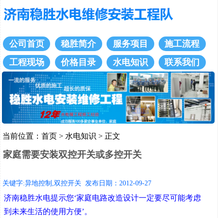
公司首页
稳胜简介
服务项目
施工流程
工程现场
价格目录
水电知识
联系我们
当前位置：
首页
>
水电知识
> 正文
家庭需要安装双控开关或多控开关
关键字:异地控制,双控开关 发布日期：2012-09-27
济南稳胜水电提示您‘家庭电路改造设计一定要尽可能考虑
到未来生活的使用方便’。